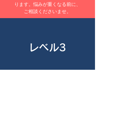
ります。悩みが重くなる前に、
ご相談くださいませ。
レベル3
​重いお悩み
​親との亀裂、家庭内暴力、自暴
自棄など、ご自身について重い
悩みを承ります。秘密厳守で親