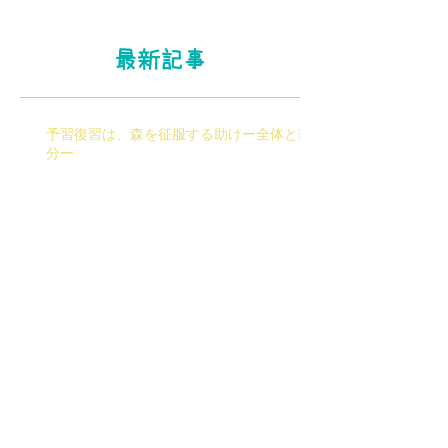
最新記事
予習復習は、森を征服する助けー全体と部
分ー
家庭教師の選び方―「先生」ではなく「教
師」を選ぶ。
HelloもGood morningも「ちぃーす」！？
－外国語より母国語ー